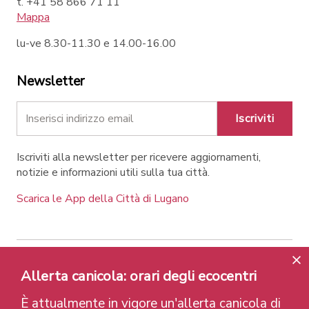
t. +41 58 866 71 11
Mappa
lu-ve 8.30-11.30 e 14.00-16.00
Newsletter
Iscriviti
Iscriviti alla newsletter per ricevere aggiornamenti,
notizie e informazioni utili sulla tua città.
Scarica le App della Città di Lugano
Contatti
Link
Note legali
Privacy Policy
Allerta canicola: orari degli ecocentri
Label e riconoscimenti
Credits
È attualmente in vigore un'allerta canicola di