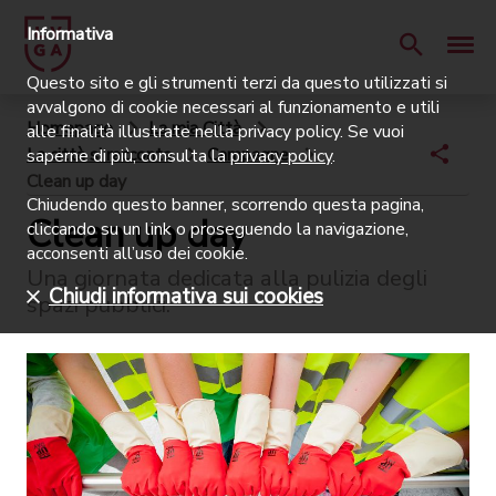
Informativa
Questo sito e gli strumenti terzi da questo utilizzati si
avvalgono di cookie necessari al funzionamento e utili
Homepage
La mia Città
alle finalità illustrate nella privacy policy. Se vuoi
La città si racconta
Campagne
saperne di più, consulta la
privacy policy
.
Clean up day
Chiudendo questo banner, scorrendo questa pagina,
Clean up day
cliccando su un link o proseguendo la navigazione,
acconsenti all’uso dei cookie.
Una giornata dedicata alla pulizia degli
Chiudi informativa sui cookies
spazi pubblici.