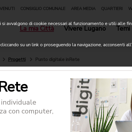
VENUTI
CONSIGLIO COMUNALE
AREA MEDIA
QUARTIERI
W
 si avvalgono di cookie necessari al funzionamento e utili alle fin
La mia Città
Vivere Lugano
Temi 
liccando su un link o proseguendo la navigazione, acconsenti all’
Progetti
Punto digitale inRete
nRete
 individuale
zza con computer,