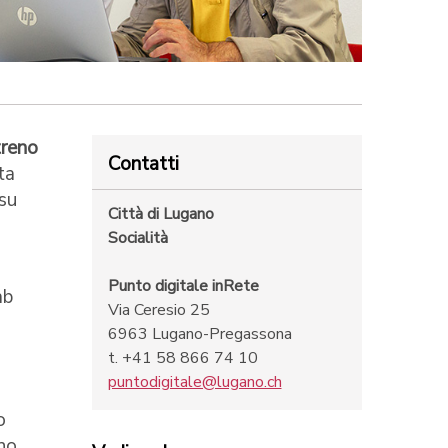
treno
Contatti
ta
 su
Città di Lugano
Socialità
o
Punto digitale inRete
ab
Via Ceresio 25
6963 Lugano-Pregassona
t. +41 58 866 74 10
puntodigitale@lugano.ch
o
no