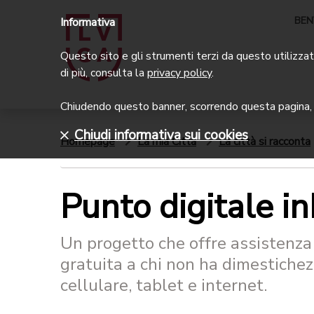
BEN
Informativa
Questo sito e gli strumenti terzi da questo utilizzati
di più, consulta la
privacy policy
.
Chiudendo questo banner, scorrendo questa pagina, c
Chiudi informativa sui cookies
Homepage
La mia Città
La città si racconta
Punto digitale i
Un progetto che offre assistenza
gratuita a chi non ha dimestiche
cellulare, tablet e internet.