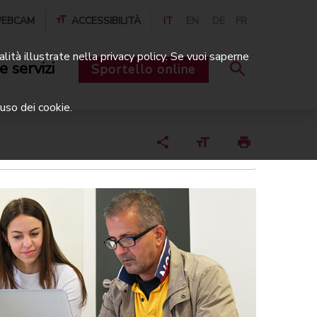
EBCAM
ACCESSIBILITÀ
IT
EN
DE
FR
alità illustrate nella privacy policy. Se vuoi saperne
e servizi
Sportello online
uso dei cookie.