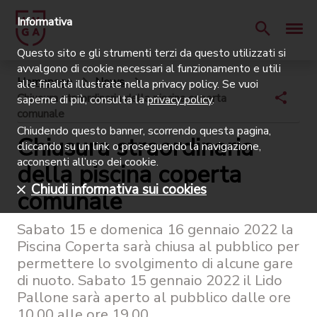
Informativa
Questo sito e gli strumenti terzi da questo utilizzati si
avvalgono di cookie necessari al funzionamento e utili
Homepage
News
alle finalità illustrate nella privacy policy. Se vuoi
Chiusura straordinaria della piscina coperta
saperne di più, consulta la
privacy policy
.
comunale
Chiudendo questo banner, scorrendo questa pagina,
Chiusura straordinaria
cliccando su un link o proseguendo la navigazione,
acconsenti all’uso dei cookie.
della piscina coperta
Chiudi informativa sui cookies
comunale
Sabato 15 e domenica 16 gennaio 2022 la
Piscina Coperta sarà chiusa al pubblico per
permettere lo svolgimento di alcune gare
di nuoto. Sabato 15 gennaio 2022 il Lido
Pallone sarà aperto al pubblico dalle ore
10.00 alle ore 19.00.