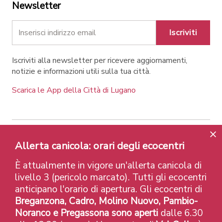
Newsletter
Iscriviti
Iscriviti alla newsletter per ricevere aggiornamenti,
notizie e informazioni utili sulla tua città.
Scarica le App della Città di Lugano
Contatti
Link
Note legali
Privacy Policy
Allerta canicola: orari degli ecocentri
Label e riconoscimenti
Credits
È attualmente in vigore un'allerta canicola di
© 2026 Città di Lugano
livello 3 (pericolo marcato). Tutti gli ecocentri
anticipano l'orario di apertura. Gli ecocentri di
Breganzona, Cadro, Molino Nuovo, Pambio-
Noranco e Pregassona sono aperti
dalle 6.30