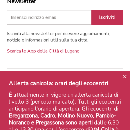
Newsletter
Iscriviti
Iscriviti alla newsletter per ricevere aggiornamenti,
notizie e informazioni utili sulla tua città.
Scarica le App della Città di Lugano
Allerta canicola: orari degli ecocentri
Contatti
Link
Note legali
Privacy Policy
Label e riconoscimenti
Credits
È attualmente in vigore un'allerta canicola di
© 2026 Città di Lugano
livello 3 (pericolo marcato). Tutti gli ecocentri
anticipano l'orario di apertura. Gli ecocentri di
Breganzona, Cadro, Molino Nuovo, Pambio-
Noranco e Pregassona sono aperti
dalle 6.30
alle 13.30 (ma-sa). L’ecocentro di
Val Colla
è