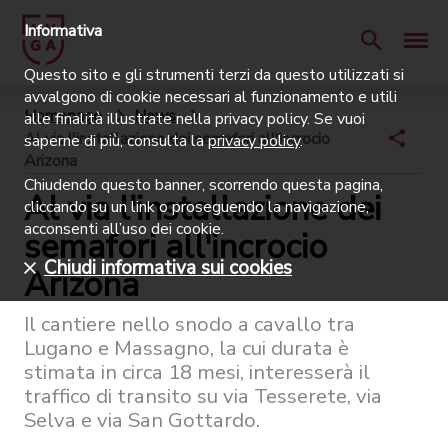
Informativa
Questo sito e gli strumenti terzi da questo utilizzati si
avvalgono di cookie necessari al funzionamento e utili
Homepage
News
alle finalità illustrate nella privacy policy. Se vuoi
Al via l'installazione dei semafori all'incrocio
saperne di più, consulta la
privacy policy
.
Arizona
Chiudendo questo banner, scorrendo questa pagina,
Al via l'installazione dei
cliccando su un link o proseguendo la navigazione,
acconsenti all’uso dei cookie.
semafori all'incrocio
Chiudi informativa sui cookies
Arizona
Il cantiere nello snodo a cavallo tra
Lugano e Massagno, la cui durata è
stimata in circa 18 mesi, interesserà il
traffico di transito su via Tesserete, via
Selva e via San Gottardo.