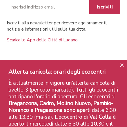
Iscriviti
Iscriviti alla newsletter per ricevere aggiornamenti,
notizie e informazioni utili sulla tua città.
Scarica le App della Città di Lugano
Contatti
Link
Note legali
Privacy Policy
Allerta canicola: orari degli ecocentri
Label e riconoscimenti
Credits
È attualmente in vigore un'allerta canicola di
© 2026 Città di Lugano
livello 3 (pericolo marcato). Tutti gli ecocentri
anticipano l'orario di apertura. Gli ecocentri di
Breganzona, Cadro, Molino Nuovo, Pambio-
Noranco e Pregassona sono aperti
dalle 6.30
alle 13.30 (ma-sa). L’ecocentro di
Val Colla
è
aperto il mercoledì dalle 6.30 alle 10.30 e il