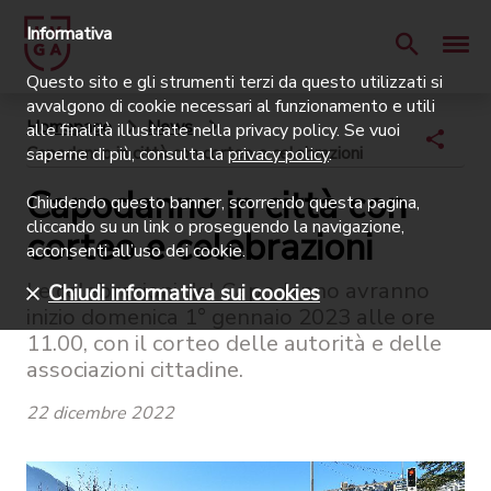
Informativa
Questo sito e gli strumenti terzi da questo utilizzati si
avvalgono di cookie necessari al funzionamento e utili
Homepage
News
alle finalità illustrate nella privacy policy. Se vuoi
Capodanno in città con corteo e celebrazioni
saperne di più, consulta la
privacy policy
.
Capodanno in città con
Chiudendo questo banner, scorrendo questa pagina,
cliccando su un link o proseguendo la navigazione,
corteo e celebrazioni
acconsenti all’uso dei cookie.
Le celebrazioni del Capodanno avranno
Chiudi informativa sui cookies
inizio domenica 1° gennaio 2023 alle ore
11.00, con il corteo delle autorità e delle
associazioni cittadine.
22 dicembre 2022