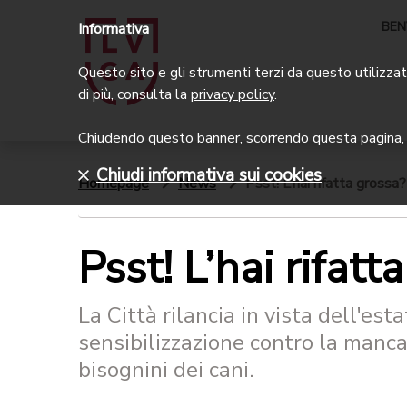
BEN
Informativa
Questo sito e gli strumenti terzi da questo utilizzati
di più, consulta la
privacy policy
.
Chiudendo questo banner, scorrendo questa pagina, c
Chiudi informativa sui cookies
Homepage
News
Psst! L’hai rifatta grossa?
Psst! L’hai rifatt
La Città rilancia in vista dell'es
sensibilizzazione contro la manca
bisognini dei cani.