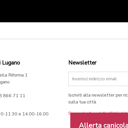
i Lugano
Newsletter
ella Riforma 1
gano
Iscriviti alla newsletter per ri
58 866 71 11
sulla tua città.
Scarica le App della Città di 
.30-11.30 e 14.00-16.00
Allerta canicola