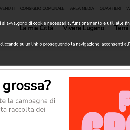
VENUTI
CONSIGLIO COMUNALE
AREA MEDIA
QUARTIERI
W
 si avvalgono di cookie necessari al funzionamento e utili alle fin
La mia Città
Vivere Lugano
Temi 
liccando su un link o proseguendo la navigazione, acconsenti all’
a grossa?
tate la campagna di
ta raccolta dei