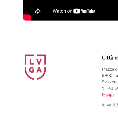
Città d
Piazza d
6900 Lu
Svizzera
t. +41 
Mappa
lu-ve 8