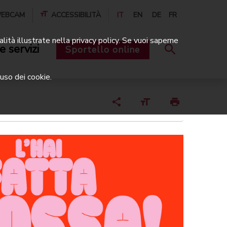
EBCAM
ACCESSIBILITÀ
IT
EN
DE
FR
alità illustrate nella privacy policy. Se vuoi saperne
e servizi
Sportello online
uso dei cookie.