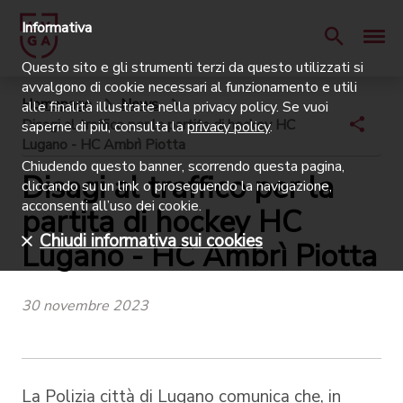
Informativa
Questo sito e gli strumenti terzi da questo utilizzati si
avvalgono di cookie necessari al funzionamento e utili
Homepage
News
alle finalità illustrate nella privacy policy. Se vuoi
Disagi al traffico per la partita di hockey HC
saperne di più, consulta la
privacy policy
.
Lugano - HC Ambrì Piotta
Chiudendo questo banner, scorrendo questa pagina,
Disagi al traffico per la
cliccando su un link o proseguendo la navigazione,
acconsenti all’uso dei cookie.
partita di hockey HC
Chiudi informativa sui cookies
Lugano - HC Ambrì Piotta
30 novembre 2023
La Polizia città di Lugano comunica che, in