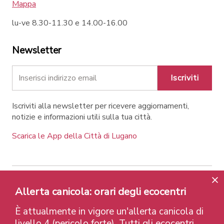
Mappa
lu-ve 8.30-11.30 e 14.00-16.00
Newsletter
Iscriviti
Iscriviti alla newsletter per ricevere aggiornamenti,
notizie e informazioni utili sulla tua città.
Scarica le App della Città di Lugano
Contatti
Link
Note legali
Privacy Policy
Allerta canicola: orari degli ecocentri
Label e riconoscimenti
Credits
È attualmente in vigore un'allerta canicola di
© 2026 Città di Lugano
livello 4 (pericolo forte). Tutti gli ecocentri