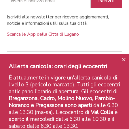
Iscriviti
Iscriviti alla newsletter per ricevere aggiornamenti,
notizie e informazioni utili sulla tua città.
Scarica le App della Città di Lugano
Allerta canicola: orari degli ecocentri
Contatti
Link
Note legali
Privacy Policy
Label e riconoscimenti
Credits
È attualmente in vigore un'allerta canicola di
© 2026 Città di Lugano
livello 3 (pericolo marcato). Tutti gli ecocentri
anticipano l'orario di apertura. Gli ecocentri di
Breganzona, Cadro, Molino Nuovo, Pambio-
Noranco e Pregassona sono aperti
dalle 6.30
alle 13.30 (ma-sa). L’ecocentro di
Val Colla
è
aperto il mercoledì dalle 6.30 alle 10.30 e il
sabato dalle 6.30 alle 13.30.