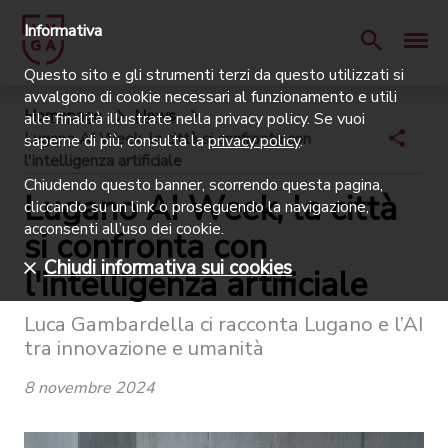
Informativa
Questo sito e gli strumenti terzi da questo utilizzati si
avvalgono di cookie necessari al funzionamento e utili
Homepage
News
alle finalità illustrate nella privacy policy. Se vuoi
Lugano AI Week, la città si confronta con
saperne di più, consulta la
privacy policy
.
l'intelligenza artificiale
Chiudendo questo banner, scorrendo questa pagina,
Lugano AI Week, la città
cliccando su un link o proseguendo la navigazione,
acconsenti all’uso dei cookie.
si confronta con
Chiudi informativa sui cookies
l'intelligenza artificiale
Luca Gambardella ci racconta Lugano e l’AI
tra innovazione e umanità
8 novembre 2024