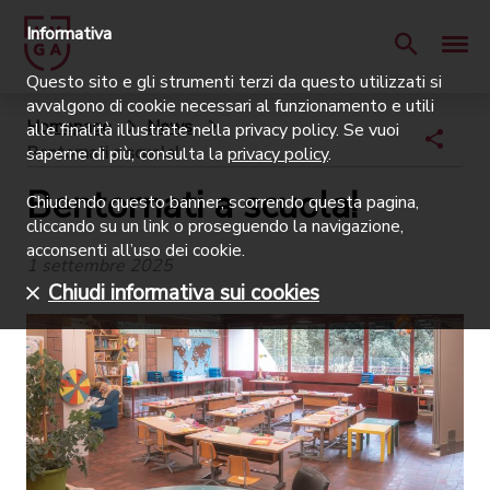
Informativa
Questo sito e gli strumenti terzi da questo utilizzati si
avvalgono di cookie necessari al funzionamento e utili
Homepage
News
alle finalità illustrate nella privacy policy. Se vuoi
Bentornati a scuola!
saperne di più, consulta la
privacy policy
.
Bentornati a scuola!
Chiudendo questo banner, scorrendo questa pagina,
cliccando su un link o proseguendo la navigazione,
acconsenti all’uso dei cookie.
1 settembre 2025
Chiudi informativa sui cookies