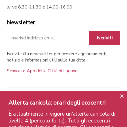
lu-ve 8.30-11.30 e 14.00-16.00
Newsletter
Iscriviti
Iscriviti alla newsletter per ricevere aggiornamenti,
notizie e informazioni utili sulla tua città.
Scarica le App della Città di Lugano
Contatti
Link
Note legali
Privacy Policy
Allerta canicola: orari degli ecocentri
Label e riconoscimenti
Credits
È attualmente in vigore un'allerta canicola di
© 2026 Città di Lugano
livello 4 (pericolo forte). Tutti gli ecocentri