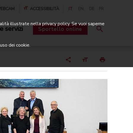
EBCAM
ACCESSIBILITÀ
IT
EN
DE
FR
alità illustrate nella privacy policy. Se vuoi saperne
e servizi
Sportello online
uso dei cookie.