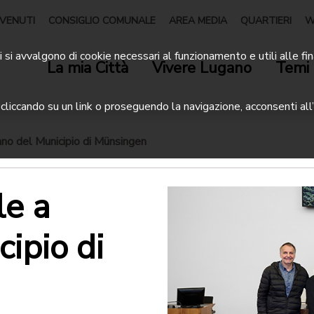
VENUTI
CONSIGLIO COMUNALE
AREA MEDIA
QUARTIERI
W
 si avvalgono di cookie necessari al funzionamento e utili alle fin
La mia Città
Vivere Lugano
Temi 
liccando su un link o proseguendo la navigazione, acconsenti all’
gano del Municipio di Münsingen
le a
ipio di