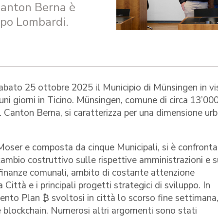
Canton Berna è
ppo Lombardi.
abato 25 ottobre 2025 il Municipio di Münsingen in vi
uni giorni in Ticino. Münsingen, comune di circa 13’00
el Canton Berna, si caratterizza per una dimensione ur
oser e composta da cinque Municipali, si è confronta
cambio costruttivo sulle rispettive amministrazioni e s
e finanze comunali, ambito di costante attenzione
 Città e i principali progetti strategici di sviluppo. In
nto Plan ₿ svoltosi in città lo scorso fine settimana,
e blockchain. Numerosi altri argomenti sono stati