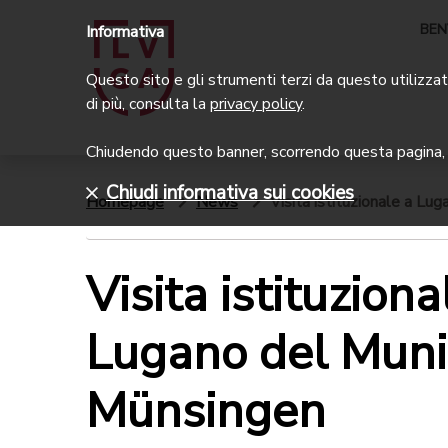
BEN
Informativa
Questo sito e gli strumenti terzi da questo utilizzati
di più, consulta la
privacy policy
.
Chiudendo questo banner, scorrendo questa pagina, c
Chiudi informativa sui cookies
Homepage
News
Visita istituzionale a Lu
Visita istituziona
Lugano del Munic
Münsingen