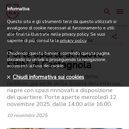
Informativa
Questo sito e gli strumenti terzi da questo utilizzati si
avvalgono di cookie necessari al funzionamento e utili
Homepage
News
alle finalità illustrate nella privacy policy. Se vuoi
Porte aperte al nuovo SPIN di Castagnola
saperne di più, consulta la
privacy policy
.
Porte aperte al nuovo
Chiudendo questo banner, scorrendo questa pagina,
cliccando su un link o proseguendo la navigazione,
SPIN di Castagnola
acconsenti all’uso dei cookie.
Conclusi i lavori di ristrutturazione,
Chiudi informativa sui cookies
l’edificio, già sede della Scuola dell’Infanzia,
riapre con spazi rinnovati a disposizione
del quartiere. Porte aperte mercoledì 12
novembre 2025, dalle 14.00 alle 16.00.
10 novembre 2025