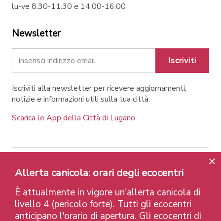
lu-ve 8.30-11.30 e 14.00-16.00
Newsletter
Iscriviti
Iscriviti alla newsletter per ricevere aggiornamenti,
notizie e informazioni utili sulla tua città.
Scarica le App della Città di Lugano
Allerta canicola: orari degli ecocentri
Contatti
Link
Note legali
Privacy Policy
Label e riconoscimenti
Credits
È attualmente in vigore un'allerta canicola di
© 2026 Città di Lugano
livello 4 (pericolo forte). Tutti gli ecocentri
anticipano l'orario di apertura. Gli ecocentri di