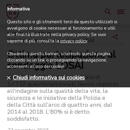
Informativa
Questo sito e gli strumenti terzi da questo utilizzati si
avvalgono di cookie necessari al funzionamento e utili
Homepage
News
alle finalità illustrate nella privacy policy. Se vuoi
Ottima partecipazione al sondaggio LOSAI
saperne di più, consulta la
privacy policy
.
Ottima partecipazione al
Chiudendo questo banner, scorrendo questa pagina,
cliccando su un link o proseguendo la navigazione,
sondaggio LOSAI
acconsenti all’uso dei cookie.
Ben 7'885 persone, su un totale di
Chiudi informativa sui cookies
14'717 questionari inviati, hanno risposto
all'indagine sulla qualità della vita, la
sicurezza e le iniziative della Polizia e
della Città sull’arco di quattro anni, dal
2014 al 2018. L'80% si è detto
soddisfatto.