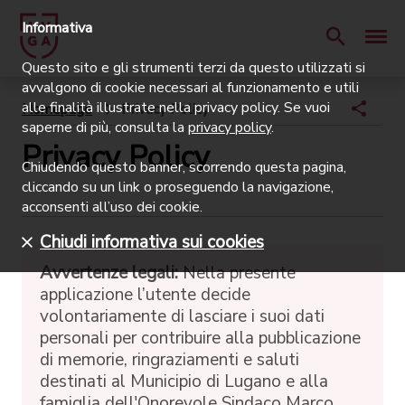
Informativa
Questo sito e gli strumenti terzi da questo utilizzati si
avvalgono di cookie necessari al funzionamento e utili
alle finalità illustrate nella privacy policy. Se vuoi
Homepage
Privacy Policy
saperne di più, consulta la
privacy policy
.
Privacy Policy
Chiudendo questo banner, scorrendo questa pagina,
cliccando su un link o proseguendo la navigazione,
acconsenti all’uso dei cookie.
Chiudi informativa sui cookies
Avvertenze legali:
Nella presente
applicazione l’utente decide
volontariamente di lasciare i suoi dati
personali per contribuire alla pubblicazione
di memorie, ringraziamenti e saluti
destinati al Municipio di Lugano e alla
famiglia dell'Onorevole Sindaco Marco