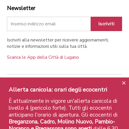
Newsletter
Iscriviti
Iscriviti alla newsletter per ricevere aggiornamenti,
notizie e informazioni utili sulla tua città.
Scarica le App della Città di Lugano
Contatti
Link
Note legali
Privacy Policy
Allerta canicola: orari degli ecocentri
Label e riconoscimenti
Credits
È attualmente in vigore un'allerta canicola di
© 2026 Città di Lugano
livello 4 (pericolo forte). Tutti gli ecocentri
anticipano l'orario di apertura. Gli ecocentri di
Breganzona, Cadro, Molino Nuovo, Pambio-
Noranco e Pregassona sono aperti
dalle 6.30