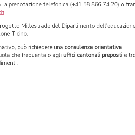
sta la prenotazione telefonica (+41 58 866 74 20) o tra
ch
 progetto Millestrade del Dipartimento dell'educazione
tone Ticino.
mativo, può richiedere una
consulenza orientativa
cuola che frequenta o agli
uffici cantonali preposti
e tr
dimenti.