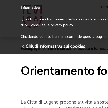
BEN
Informativa
Questo sito e gli strumenti terzi da questo utilizzati
di più, consulta la
privacy policy
.
Chiudendo questo banner, scorrendo questa pagina, c
Chiudi informativa sui cookies
Homepage
Temi e servizi
Scuole e formazi
Orientamento fo
La Città di Lugano propone attività a sost