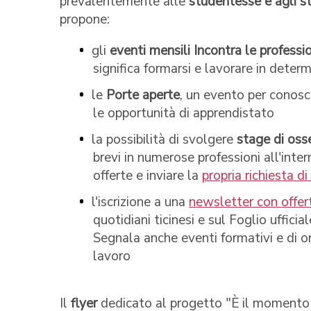
prevalentemente alle
studentesse e agli s
propone:
gli
eventi mensili Incontra le professi
significa formarsi e lavorare in determ
le
Porte aperte
, un evento per conosc
le opportunità di apprendistato
la possibilità di svolgere
stage di oss
brevi in numerose professioni all'inter
offerte e inviare la
propria richiesta d
l'iscrizione a una
newsletter con offer
quotidiani ticinesi e sul Foglio uffi
Segnala anche eventi formativi e di o
lavoro
Il
flyer
dedicato al progetto "È il momento di