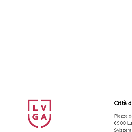
Città d
Piazza d
6900 Lu
Svizzera