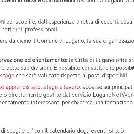
tudenti in terza e quarta media
residenti a Lugano, a c
oni
per scoprire, dall'esperienza diretta di esperti, cosa
inati ruoli professionali
ere da vicino il Comune di Lugano, la sua organizzazi
ervazione ed orientamento:
la Città di Lugano offre s
no delle sue divisioni. È possibile consultare le possibi
i stage
che sarà valutata rispetto ai posti disponibili
te apprendistato, stage e lavoro
, apparse sui principali
ciale o direttamente gestite dal servizio LuganoNetWork
rientamento interessanti per chi cerca una formazione
 scegliere," con il calendario degli eventi, si può