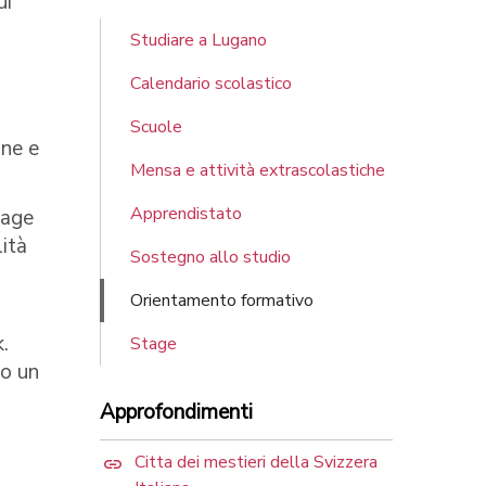
ui
Studiare a Lugano
Calendario scolastico
Scuole
one e
Mensa e attività extrascolastiche
Apprendistato
tage
lità
Sostegno allo studio
Orientamento formativo
.
Stage
 o un
Approfondimenti
Citta dei mestieri della Svizzera