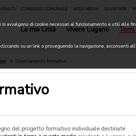
VENUTI
CONSIGLIO COMUNALE
AREA MEDIA
QUARTIERI
W
 si avvalgono di cookie necessari al funzionamento e utili alle fin
La mia Città
Vivere Lugano
Temi 
liccando su un link o proseguendo la navigazione, acconsenti all’
one
Orientamento formativo
rmativo
egno del progetto formativo individuale destinate