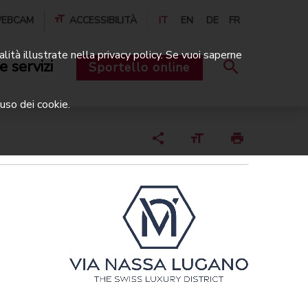
EBCAM
ACCESSIBILITÀ
IT
EN
DE
FR
alità illustrate nella privacy policy. Se vuoi saperne
e servizi
Sportello online
uso dei cookie.