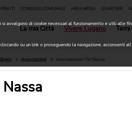
VENUTI
CONSIGLIO COMUNALE
AREA MEDIA
QUARTIERI
W
 si avvalgono di cookie necessari al funzionamento e utili alle fin
La mia Città
Vivere Lugano
Temi 
liccando su un link o proseguendo la navigazione, acconsenti all’
libero
Associazioni
Associazione Via Nassa
a Nassa