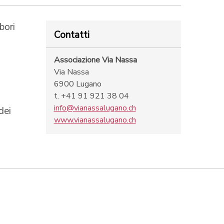
bori
Contatti
Associazione Via Nassa
Via Nassa
6900 Lugano
t. +41 91 921 38 04
info@vianassalugano.ch
dei
www.vianassalugano.ch