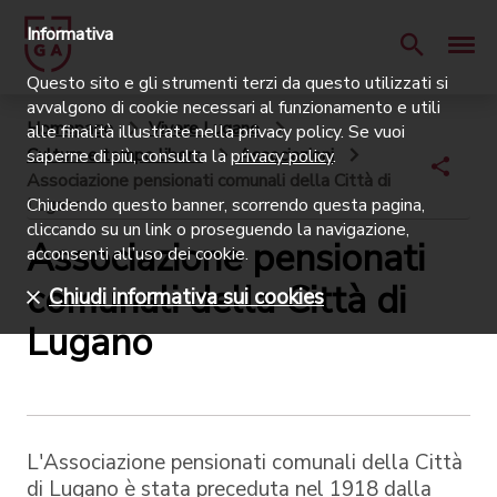
Informativa
Questo sito e gli strumenti terzi da questo utilizzati si
avvalgono di cookie necessari al funzionamento e utili
Homepage
Vivere Lugano
alle finalità illustrate nella privacy policy. Se vuoi
Cultura e tempo libero
Associazioni
saperne di più, consulta la
privacy policy
.
Associazione pensionati comunali della Città di
Lugano
Chiudendo questo banner, scorrendo questa pagina,
cliccando su un link o proseguendo la navigazione,
Associazione pensionati
acconsenti all’uso dei cookie.
comunali della Città di
Chiudi informativa sui cookies
Lugano
L'Associazione pensionati comunali della Città
di Lugano è stata preceduta nel 1918 dalla