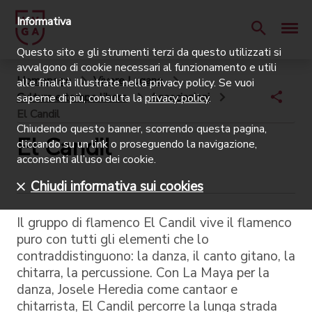
Informativa
Questo sito e gli strumenti terzi da questo utilizzati si
avvalgono di cookie necessari al funzionamento e utili
Homepage
Vivere Lugano
alle finalità illustrate nella privacy policy. Se vuoi
Cultura e tempo libero
Associazioni
saperne di più, consulta la
privacy policy
.
El Candil
Chiudendo questo banner, scorrendo questa pagina,
El Candil
cliccando su un link o proseguendo la navigazione,
acconsenti all’uso dei cookie.
Chiudi informativa sui cookies
Il gruppo di flamenco El Candil vive il flamenco
puro con tutti gli elementi che lo
contraddistinguono: la danza, il canto gitano, la
chitarra, la percussione. Con La Maya per la
danza, Josele Heredia come cantaor e
chitarrista, El Candil percorre la lunga strada