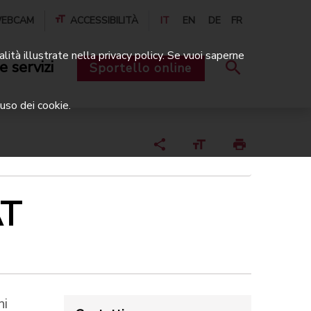
EBCAM
ACCESSIBILITÀ
IT
EN
DE
FR
alità illustrate nella privacy policy. Se vuoi saperne
e servizi
Sportello online
uso dei cookie.
AT
ni