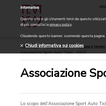
BEN
Informativa
Questo sito e gli strumenti terzi da questo utilizzati
di più, consulta la
privacy policy
.
Chiudendo questo banner, scorrendo questa pagina, c
Chiudi informativa sui cookies
Homepage
Vivere Lugano
Cultura e tempo 
Associazione Sport Auto Ticino - ASAT
Associazione Sp
Lo scopo dell'Associazione Sport Auto Tici