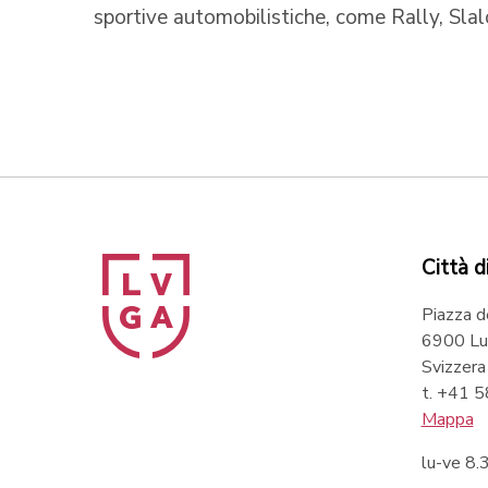
sportive automobilistiche, come Rally, Slal
Città d
Piazza d
6900 Lu
Svizzera
t. +41 
Mappa
lu-ve 8