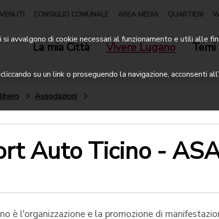
VENUTI
CONSIGLIO COMUNALE
AREA MEDIA
QUARTIERI
W
 si avvalgono di cookie necessari al funzionamento e utili alle fin
La mia Città
Vivere Lugano
Temi 
liccando su un link o proseguendo la navigazione, acconsenti all’
libero
Associazioni
ort Auto Ticino - AS
no è l'organizzazione e la promozione di manifestazio