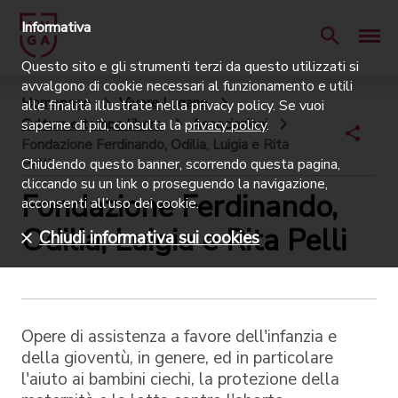
Informativa
Questo sito e gli strumenti terzi da questo utilizzati si
avvalgono di cookie necessari al funzionamento e utili
Homepage
Vivere Lugano
alle finalità illustrate nella privacy policy. Se vuoi
Cultura e tempo libero
Associazioni
saperne di più, consulta la
privacy policy
.
Fondazione Ferdinando, Odilia, Luigia e Rita
Pelli
Chiudendo questo banner, scorrendo questa pagina,
cliccando su un link o proseguendo la navigazione,
Fondazione Ferdinando,
acconsenti all’uso dei cookie.
Odilia, Luigia e Rita Pelli
Chiudi informativa sui cookies
Opere di assistenza a favore dell'infanzia e
della gioventù, in genere, ed in particolare
l'aiuto ai bambini ciechi, la protezione della