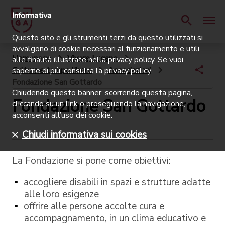
Informativa
Questo sito e gli strumenti terzi da questo utilizzati si
avvalgono di cookie necessari al funzionamento e utili
Homepage
Vivere Lugano
alle finalità illustrate nella privacy policy. Se vuoi
Cultura e tempo libero
Associazioni
saperne di più, consulta la
privacy policy
.
Fondazione San Gottardo
Chiudendo questo banner, scorrendo questa pagina,
Fondazione San Gottardo
cliccando su un link o proseguendo la navigazione,
acconsenti all’uso dei cookie.
Chiudi informativa sui cookies
La Fondazione si pone come obiettivi:
accogliere disabili in spazi e strutture adatte
alle loro esigenze
offrire alle persone accolte cura e
accompagnamento, in un clima educativo e