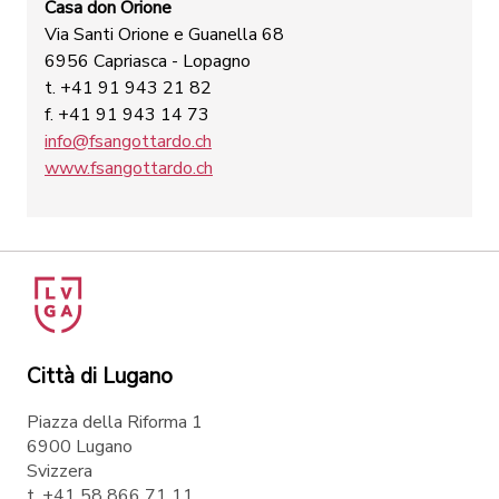
Casa don Orione
Via Santi Orione e Guanella 68
6956 Capriasca - Lopagno
t. +41 91 943 21 82
f. +41 91 943 14 73
info@fsangottardo.ch
www.fsangottardo.ch
Città di Lugano
Piazza della Riforma 1
6900 Lugano
Svizzera
t. +41 58 866 71 11