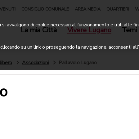
VENUTI
CONSIGLIO COMUNALE
AREA MEDIA
QUARTIERI
W
 si avvalgono di cookie necessari al funzionamento e utili alle fin
La mia Città
Vivere Lugano
Temi 
liccando su un link o proseguendo la navigazione, acconsenti all’
libero
Associazioni
Pallavolo Lugano
o