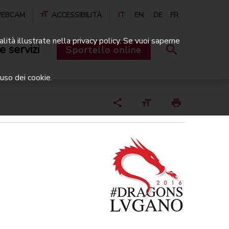
EBCAM
ACCESSIBILITÀ
IT
EN
DE
FR
alità illustrate nella privacy policy. Se vuoi saperne
e servizi
Sportello online
uso dei cookie.