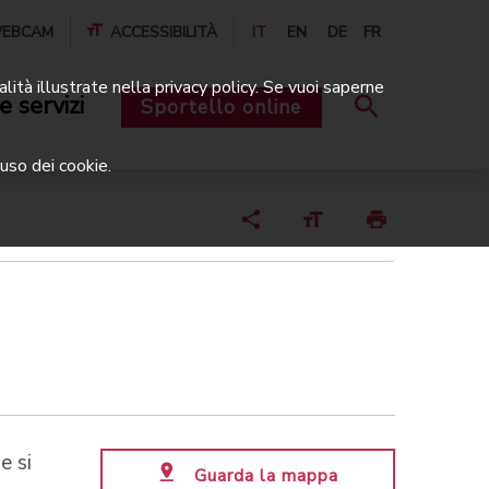
EBCAM
ACCESSIBILITÀ
IT
EN
DE
FR
alità illustrate nella privacy policy. Se vuoi saperne
e servizi
Sportello online
uso dei cookie.
e si
Guarda la mappa