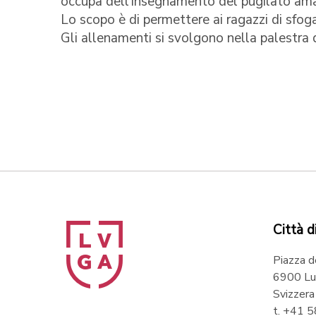
occupa dell'insegnamento del pugilato ama
Lo scopo è di permettere ai ragazzi di sfoga
Gli allenamenti si svolgono nella palestra 
Città d
Piazza d
6900 Lu
Svizzera
t. +41 