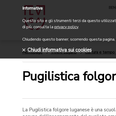
BEN
Informativa
Questo sito e gli strumenti terzi da questo utilizzati
di più, consulta la
privacy policy
.
Chiudendo questo banner, scorrendo questa pagina, c
Chiudi informativa sui cookies
Homepage
Vivere Lugano
Cultura e tempo 
Pugilistica folg
La Pugilistica folgore luganese è una scuola