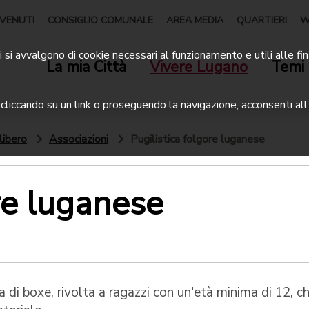
VENUTI
CONSIGLIO COMUNALE
AREA MEDIA
QUARTIERI
W
 si avvalgono di cookie necessari al funzionamento e utili alle fin
La mia Città
Vivere Lugano
Temi 
liccando su un link o proseguendo la navigazione, acconsenti all’
libero
Associazioni
Pugilistica folgore luganese
ore luganese
 di boxe, rivolta a ragazzi con un'età minima di 12, ch