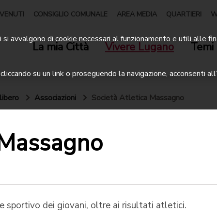
VENUTI
CONSIGLIO COMUNALE
AREA MEDIA
QUARTIERI
W
 si avvalgono di cookie necessari al funzionamento e utili alle fin
La mia Città
Vivere Lugano
Temi 
liccando su un link o proseguendo la navigazione, acconsenti all’
libero
Associazioni
Società Atletica Massagno
a Massagno
portivo dei giovani, oltre ai risultati atletici.