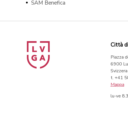
SAM Benefica
Città d
Piazza d
6900 Lu
Svizzera
t. +41 
Mappa
lu-ve 8