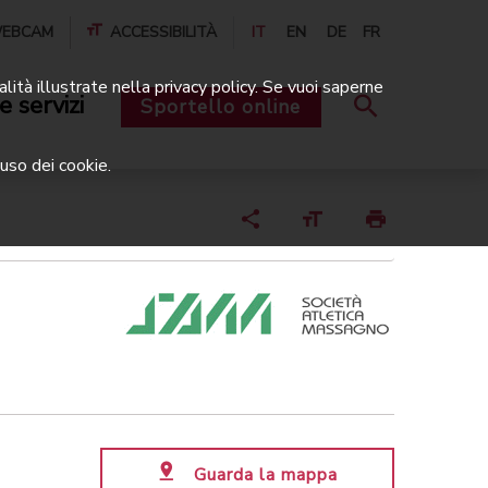
EBCAM
ACCESSIBILITÀ
IT
EN
DE
FR
alità illustrate nella privacy policy. Se vuoi saperne
e servizi
Sportello online
uso dei cookie.
Guarda la mappa