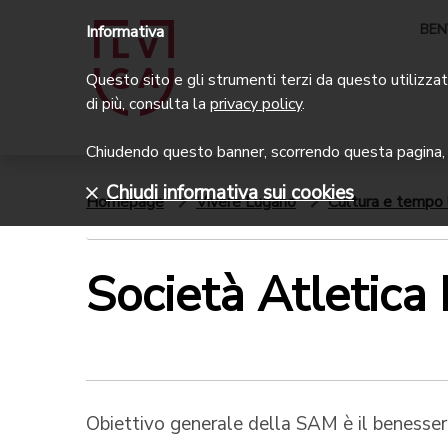
BEN
Informativa
Questo sito e gli strumenti terzi da questo utilizzati
di più, consulta la
privacy policy
.
Chiudendo questo banner, scorrendo questa pagina, c
Chiudi informativa sui cookies
Homepage
Vivere Lugano
Cultura e tempo 
Società Atletic
Obiettivo generale della SAM è il benessere s