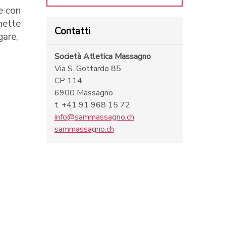
e con
mette
Contatti
gare,
Società Atletica Massagno
Via S. Gottardo 85
CP 114
6900 Massagno
t. +41 91 968 15 72
info@sammassagno.ch
sammassagno.ch