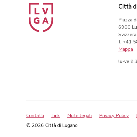
Città d
Piazza d
6900 Lu
Svizzera
t. +41 
Mappa
lu-ve 8
Contatti
Link
Note legali
Privacy Policy
© 2026 Città di Lugano