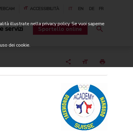
EBCAM
ACCESSIBILITÀ
IT
EN
DE
FR
alità illustrate nella privacy policy. Se vuoi saperne
e servizi
Sportello online
uso dei cookie.