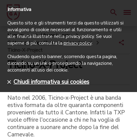
Informativa
Questo sito e gli strumenti terzi da questo utilizzati si
avvalgono di cookie necessari al funzionamento e utili
Homepage
Vivere Lugano
alle finalità illustrate nella privacy policy. Se vuoi
Cultura e tempo libero
Associazioni
saperne di più, consulta la
privacy policy
.
Ticino-X-Project
Chiudendo questo banner, scorrendo questa pagina,
Ticino-X-Project
cliccando su un link o proseguendo la navigazione,
acconsenti all’uso dei cookie.
Chiudi informativa sui cookies
Nato nel 2006, Ticino-x-Project è una banda
estiva formata da oltre quaranta componenti
provenienti da tutto il Cantone. Infatti la TXP
vuole offrire l'occasione a chi ne ha voglia di
continuare a suonare anche dopo la fine del
Carnevale.