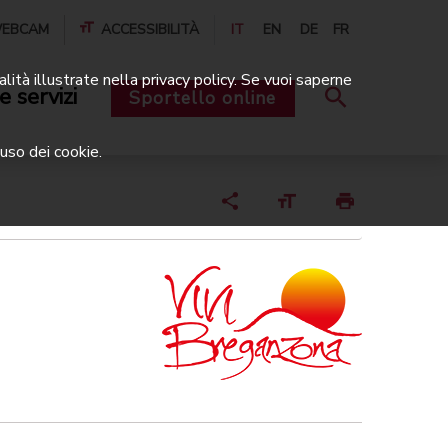
EBCAM
ACCESSIBILITÀ
IT
EN
DE
FR
alità illustrate nella privacy policy. Se vuoi saperne
e servizi
Sportello online
uso dei cookie.