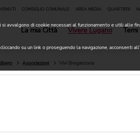
VENUTI
CONSIGLIO COMUNALE
AREA MEDIA
QUARTIERI
W
 si avvalgono di cookie necessari al funzionamento e utili alle fin
La mia Città
Vivere Lugano
Temi 
liccando su un link o proseguendo la navigazione, acconsenti all’
libero
Associazioni
Vivi Breganzona