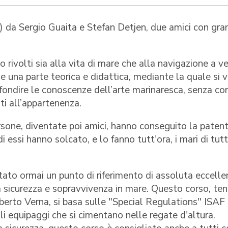
 da Sergio Guaita e Stefan Detjen, due amici con gra
 rivolti sia alla vita di mare che alla navigazione a ve
e una parte teorica e didattica, mediante la quale si 
fondire le conoscenze dell’arte marinaresca, senza co
ti all’appartenenza.
rsone, diventate poi amici, hanno conseguito la paten
i essi hanno solcato, e lo fanno tutt'ora, i mari di tutt
tato ormai un punto di riferimento di assoluta eccelle
a sicurezza e sopravvivenza in mare. Questo corso, te
berto Verna, si basa sulle "Special Regulations" ISAF
li equipaggi che si cimentano nelle regate d'altura.