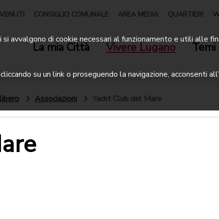
VENUTI
CONSIGLIO COMUNALE
AREA MEDIA
QUARTIERI
W
 si avvalgono di cookie necessari al funzionamento e utili alle fin
La mia Città
Vivere Lugano
Temi 
liccando su un link o proseguendo la navigazione, acconsenti all’
libero
Associazioni
Yacht Club del Mare
Mare