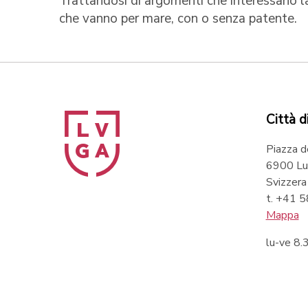
Trattandosi di argomenti che interessano la
che vanno per mare, con o senza patente.
Città d
Piazza d
6900 Lu
Svizzera
t. +41 
Mappa
lu-ve 8