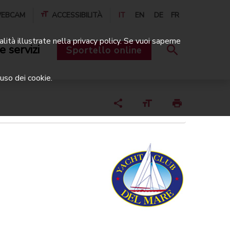
EBCAM
ACCESSIBILITÀ
IT
EN
DE
FR
alità illustrate nella privacy policy. Se vuoi saperne
e servizi
Sportello online
uso dei cookie.