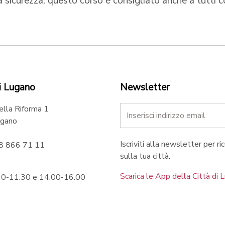
 sicurezza, questo corso è consigliato anche a tutti c
i Lugano
Newsletter
ella Riforma 1
gano
Iscriviti alla newsletter per ri
58 866 71 11
sulla tua città.
Scarica le App della Città di 
.30-11.30 e 14.00-16.00