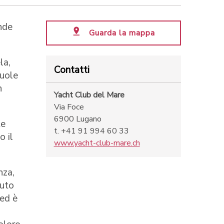
nde
Guarda la mappa
la,
Contatti
vuole
n
Yacht Club del Mare
Via Foce
6900 Lugano
te
t. +41 91 994 60 33
o il
www.yacht-club-mare.ch
nza,
nuto
 ed è