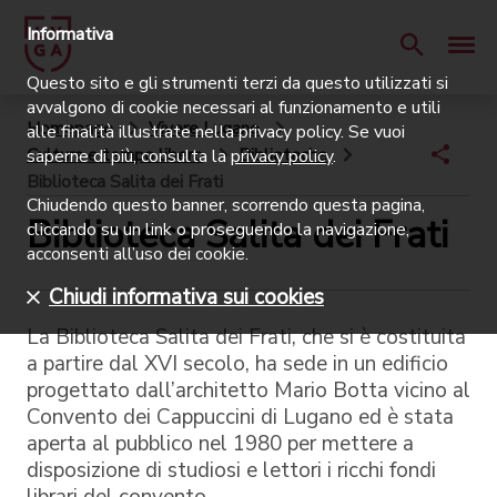
Informativa
Questo sito e gli strumenti terzi da questo utilizzati si
avvalgono di cookie necessari al funzionamento e utili
Homepage
Vivere Lugano
alle finalità illustrate nella privacy policy. Se vuoi
Cultura e tempo libero
Biblioteche
saperne di più, consulta la
privacy policy
.
Biblioteca Salita dei Frati
Chiudendo questo banner, scorrendo questa pagina,
Biblioteca Salita dei Frati
cliccando su un link o proseguendo la navigazione,
acconsenti all’uso dei cookie.
Chiudi informativa sui cookies
La Biblioteca Salita dei Frati, che si è costituita
a partire dal XVI secolo, ha sede in un edificio
progettato dall’architetto Mario Botta vicino al
Convento dei Cappuccini di Lugano ed è stata
aperta al pubblico nel 1980 per mettere a
disposizione di studiosi e lettori i ricchi fondi