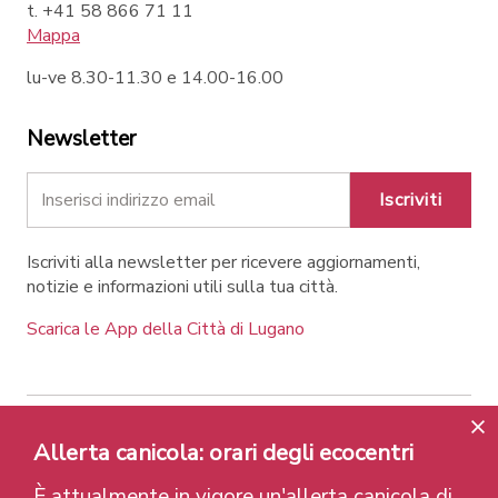
t. +41 58 866 71 11
Mappa
lu-ve 8.30-11.30 e 14.00-16.00
Newsletter
Iscriviti
Iscriviti alla newsletter per ricevere aggiornamenti,
notizie e informazioni utili sulla tua città.
Scarica le App della Città di Lugano
Allerta canicola: orari degli ecocentri
Contatti
Link
Note legali
Privacy Policy
Label e riconoscimenti
Credits
È attualmente in vigore un'allerta canicola di