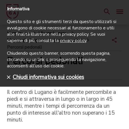
Informativa
Questo sito e gli strumenti terzi da questo utilizzati si
avvalgono di cookie necessari al funzionamento e utili
Homepage
Vivere Lugano
alle finalità illustrate nella privacy policy. Se vuoi
Muoversi a Lugano
Lugano a piedi
saperne di più, consulta la
privacy policy
.
Percorsi pedonali
Chiudendo questo banner, scorrendo questa pagina,
Percorsi pedonali
cliccando su un link o proseguendo la navigazione,
acconsenti all’uso dei cookie.
Chiudi informativa sui cookies
Il centro di Lugano è facilmente percorribile a
piedi e si attraversa in lungo o in largo in 45
minuti, mentre i tempi di percorrenza da un
punto di interesse all'altro non superano i 15
minuti.