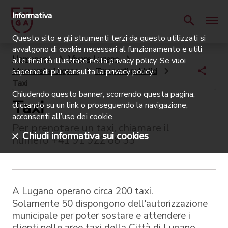
Informativa
Questo sito e gli strumenti terzi da questo utilizzati si
avvalgono di cookie necessari al funzionamento e utili
Homepage
Vivere Lugano
alle finalità illustrate nella privacy policy. Se vuoi
Muoversi a Lugano
Trasporti pubblici
saperne di più, consulta la
privacy policy
.
Taxi
Chiudendo questo banner, scorrendo questa pagina,
Taxi
cliccando su un link o proseguendo la navigazione,
acconsenti all’uso dei cookie.
Per prenotare un taxi, chiamare il
Chiudi informativa sui cookies
numero +41 91 922 88 33
A Lugano operano circa 200 taxi.
Solamente 50 dispongono dell'autorizzazione
municipale per poter sostare e attendere i