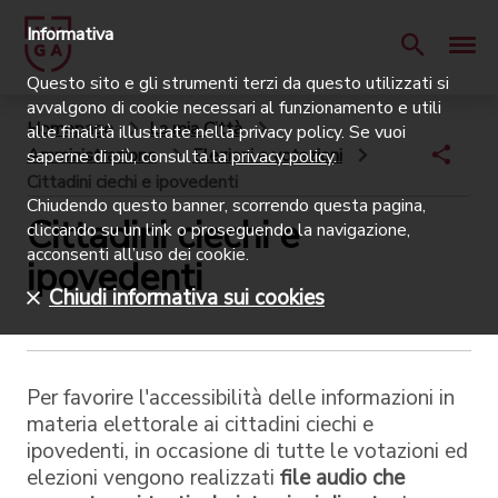
Informativa
Questo sito e gli strumenti terzi da questo utilizzati si
avvalgono di cookie necessari al funzionamento e utili
Homepage
La mia Città
alle finalità illustrate nella privacy policy. Se vuoi
Amministrazione
Elezioni e votazioni
saperne di più, consulta la
privacy policy
.
Cittadini ciechi e ipovedenti
Chiudendo questo banner, scorrendo questa pagina,
Cittadini ciechi e
cliccando su un link o proseguendo la navigazione,
acconsenti all’uso dei cookie.
ipovedenti
Chiudi informativa sui cookies
Per favorire l'accessibilità delle informazioni in
materia elettorale ai cittadini ciechi e
ipovedenti, in occasione di tutte le votazioni ed
elezioni vengono realizzati
file audio che