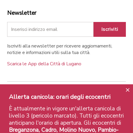
Newsletter
Iscriviti
Iscriviti alla newsletter per ricevere aggiornamenti,
notizie e informazioni utili sulla tua città.
Scarica le App della Città di Lugano
Contatti
Link
Note legali
Privacy Policy
Allerta canicola: orari degli ecocentri
Label e riconoscimenti
Credits
È attualmente in vigore un'allerta canicola di
© 2026 Città di Lugano
livello 3 (pericolo marcato). Tutti gli ecocentri
anticipano l'orario di apertura. Gli ecocentri di
Breganzona, Cadro, Molino Nuovo, Pambio-