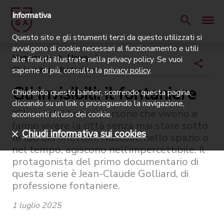
Informativa
Questo sito e gli strumenti terzi da questo utilizzati si
avvalgono di cookie necessari al funzionamento e utili
Homepage
News
alle finalità illustrate nella privacy policy. Se vuoi
Gli invisibili: il fontaniere
saperne di più, consulta la
privacy policy
.
Gli invisibili: il fontaniere
Chiudendo questo banner, scorrendo questa pagina,
cliccando su un link o proseguendo la navigazione,
“Gli invisibili” sono persone che vivono e
acconsenti all’uso dei cookie.
fanno vivere la città senza mai stare sotto
Chiudi informativa sui cookies
le luci dei riflettori. Nascosti nello spazio o
nel tempo, agiscono nell’impercettibile. Il
protagonista del primo documentario di
questa serie è Jean-Claude Golliard, di
professione fontaniere.
1 luglio 2025