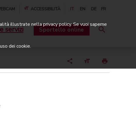
EBCAM
ACCESSIBILITÀ
IT
EN
DE
FR
alità illustrate nella privacy policy. Se vuoi saperne
e servizi
Sportello online
uso dei cookie.
e