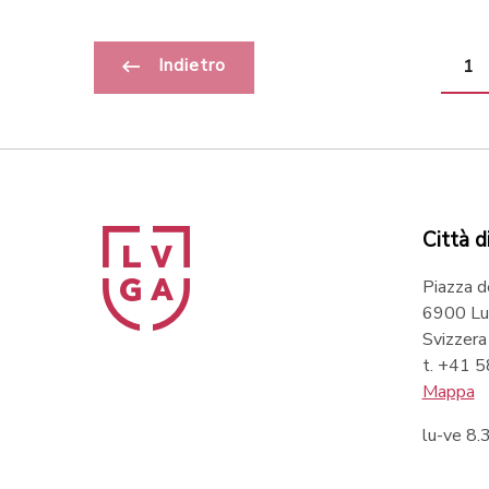
Indietro
1
Città d
Piazza d
6900 Lu
Svizzera
t. +41 
Mappa
lu-ve 8