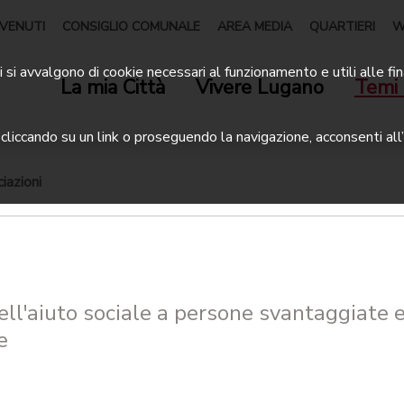
VENUTI
CONSIGLIO COMUNALE
AREA MEDIA
QUARTIERI
W
 si avvalgono di cookie necessari al funzionamento e utili alle fin
La mia Città
Vivere Lugano
Temi 
liccando su un link o proseguendo la navigazione, acconsenti all’
iazioni
ell'aiuto sociale a persone svantaggiate 
e