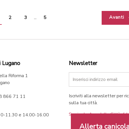
Avanti
2
3
...
5
i Lugano
Newsletter
ella Riforma 1
gano
Iscriviti alla newsletter per ri
58 866 71 11
sulla tua città.
Scarica le App della Città di 
.30-11.30 e 14.00-16.00
Allerta canicola