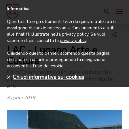
Informativa
Questo sito e gli strumenti terzi da questo utilizzati si
avvalgono di cookie necessari al funzionamento e utili
alle finalità illustrate nella privacy policy. Se vuoi
Homepage
LAC - Lugano Arte e Cultura
saperne di più, consulta la
privacy policy
.
LAC - Lugano Arte e
Chiudendo questo banner, scorrendo questa pagina,
Cultura
cliccando su un link o proseguendo la navigazione,
acconsenti all’uso dei cookie.
Il LAC è un centro culturale votato alla
Chiudi informativa sui cookies
produzione artistica e all’incontro tra le
arti
3 aprile 2019