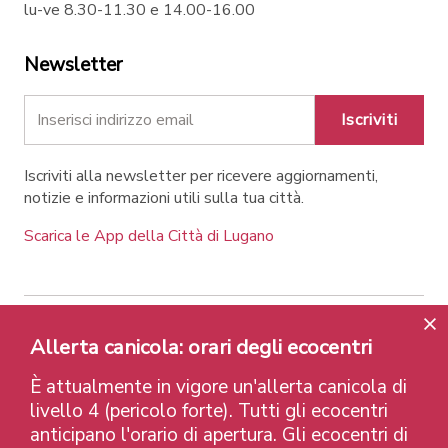
lu-ve 8.30-11.30 e 14.00-16.00
Newsletter
Iscriviti
Iscriviti alla newsletter per ricevere aggiornamenti,
notizie e informazioni utili sulla tua città.
Scarica le App della Città di Lugano
Allerta canicola: orari degli ecocentri
Contatti
Link
Note legali
Privacy Policy
Label e riconoscimenti
Credits
È attualmente in vigore un'allerta canicola di
© 2026 Città di Lugano
livello 4 (pericolo forte). Tutti gli ecocentri
anticipano l'orario di apertura. Gli ecocentri di