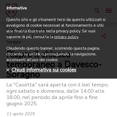
Informativa
Questo sito e gli strumenti terzi da questo utilizzati si
avvalgono di cookie necessari al funzionamento e utili
Homepage
News
alle finalità illustrate nella privacy policy. Se vuoi
Riapre il chiosco temporaneo a Davesco-
saperne di più, consulta la
privacy policy
.
Soragno
Chiudendo questo banner, scorrendo questa pagina,
Riapre il chiosco
cliccando su un link o proseguendo la navigazione,
acconsenti all’uso dei cookie.
temporaneo a Davesco-
Chiudi informativa sui cookies
Soragno
La "Casetta" sarà aperta con il bel tempo,
ogni sabato e domenica, dalle 14.00 alle
18.00, nel periodo da aprile fino a fine
giugno 2025.
11 aprile 2025