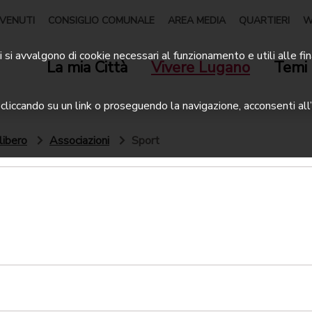
VENUTI
CONSIGLIO COMUNALE
AREA MEDIA
QUARTIERI
W
 si avvalgono di cookie necessari al funzionamento e utili alle fin
La mia Città
Vivere Lugano
Temi 
liccando su un link o proseguendo la navigazione, acconsenti all’
libero
Associazioni
Sport