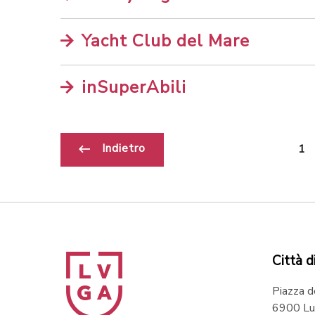
Yacht Club del Mare
inSuperAbili
Indietro
1
Città d
Piazza d
6900 Lu