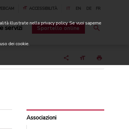
EBCAM
ACCESSIBILITÀ
IT
EN
DE
FR
alità illustrate nella privacy policy. Se vuoi saperne
e servizi
Sportello online
uso dei cookie.
Associazioni