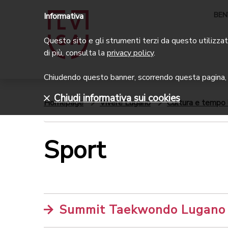
BEN
Informativa
Questo sito e gli strumenti terzi da questo utilizzati
di più, consulta la
privacy policy
.
Chiudendo questo banner, scorrendo questa pagina, c
Chiudi informativa sui cookies
Homepage
Vivere Lugano
Cultura e tempo 
Sport
Summit Taekwondo Lugano