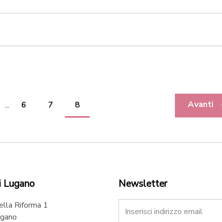
Avanti
...
6
7
8
i Lugano
Newsletter
ella Riforma 1
gano