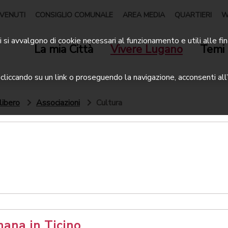
VENUTI
CONSIGLIO COMUNALE
AREA MEDIA
QUARTIERI
W
 si avvalgono di cookie necessari al funzionamento e utili alle fin
La mia Città
Vivere Lugano
Temi 
liccando su un link o proseguendo la navigazione, acconsenti all’
libero
Associazioni
Cultura
ana in Ticino