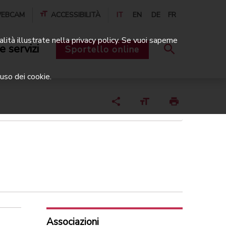
EBCAM
ACCESSIBILITÀ
IT
EN
DE
FR
alità illustrate nella privacy policy. Se vuoi saperne
e servizi
Sportello online
uso dei cookie.
Associazioni