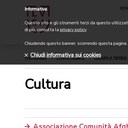
BEN
Informativa
Questo sito e gli strumenti terzi da questo utilizzati
di più, consulta la
privacy policy
.
Chiudendo questo banner, scorrendo questa pagina, c
Chiudi informativa sui cookies
Homepage
Vivere Lugano
Cultura e tempo 
Cultura
Associazione Comunità Afgh