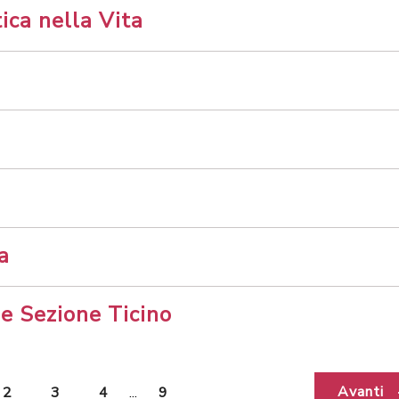
ica nella Vita
a
le Sezione Ticino
Avanti
2
3
4
...
9