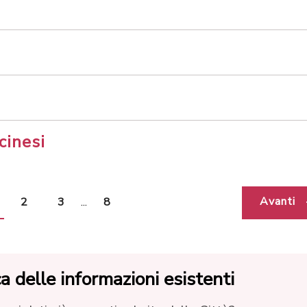
o
cinesi
Avanti
2
3
...
8
 delle informazioni esistenti