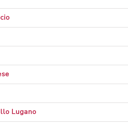
cio
o
ese
llo Lugano