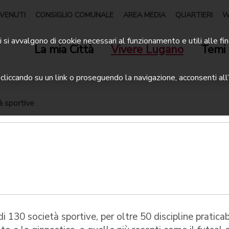
VENUTI
CONSIGLIO COMUNALE
AREA MEDIA
QUARTIERI
W
 si avvalgono di cookie necessari al funzionamento e utili alle fin
La mia Città
Vivere Lugano
Temi 
liccando su un link o proseguendo la navigazione, acconsenti all’
à sportive
i 130 società sportive, per oltre 50 discipline praticabi