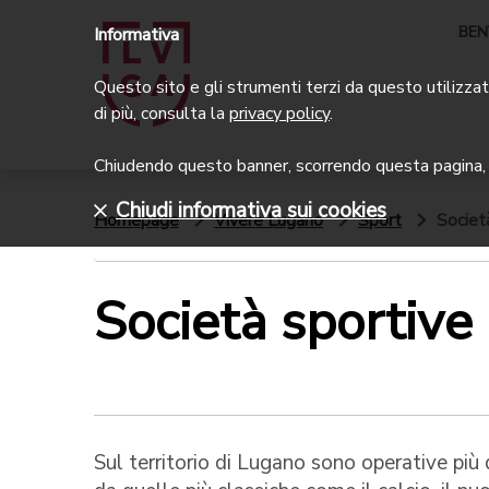
BEN
Informativa
Questo sito e gli strumenti terzi da questo utilizzati
di più, consulta la
privacy policy
.
Chiudendo questo banner, scorrendo questa pagina, c
Chiudi informativa sui cookies
Homepage
Vivere Lugano
Sport
Societ
Società sportive
Sul territorio di Lugano sono operative più d