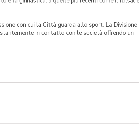
to e la ginnastica, a quelle più recenti come il futsal e
sione con cui la Città guarda allo sport. La Divisione
costantemente in contatto con le società offrendo un