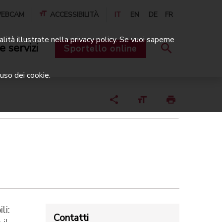
EBCAM
ACCESSIBILITÀ
IT
EN
DE
FR
alità illustrate nella privacy policy. Se vuoi saperne
e servizi
Sportello online
uso dei cookie.
li:
Contatti