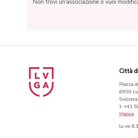
Non trovi un'associazione o vuoi modificar
Città d
Piazza d
6900 Lu
Svizzera
t. +41 
Mappa
lu-ve 8