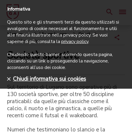
Informativa
Questo sito e gli strumenti terzi da questo utilizzati si
avvalgono di cookie necessari al funzionamento e utili
Homepage
Vivere Lugano
Sport
alle finalità illustrate nella privacy policy. Se vuoi
Società sportive
saperne di più, consulta la
privacy policy
.
Società sportive
Chiudendo questo banner, scorrendo questa pagina,
cliccando su un link o proseguendo la navigazione,
acconsenti all’uso dei cookie.
Chiudi informativa sui cookies
Sul territorio di Lugano sono operative più di
130 società sportive, per oltre 50 discipline
praticabili: da quelle più classiche come il
calcio, il nuoto e la ginnastica, a quelle più
recenti come il futsal e il wakeboard.
Numeri che testimoniano lo slancio e la